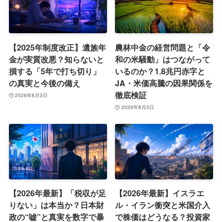
【2025年制度改正】遺族年
農林中金の経営問題と「令
金が実質改悪？知らないと
和の米騒動」はつながって
損する「5年で打ち切り」
いるのか？1.8兆円赤字と
の真実と今後の備え
JA・米価高騰の因果関係を
徹底検証
2026年8月3日
2026年8月3日
【2026年最新】「税収が足
【2026年最新】イスラエ
りない」は本当か？日本財
ル・イラン衝突と米国介入
政の“嘘”と真実を数字で暴
で株価はどうなる？投資家