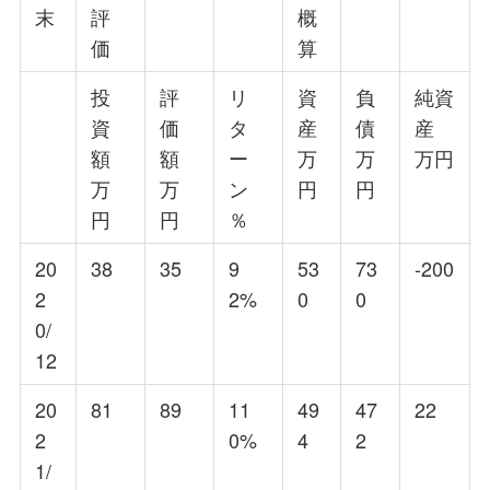
末
評
概
価
算
投
評
リ
資
負
純資
資
価
タ
産
債
産
額
額
ー
万
万
万円
万
万
ン
円
円
円
円
％
20
38
35
9
53
73
-200
2
2%
0
0
0/
12
20
81
89
11
49
47
22
2
0%
4
2
1/