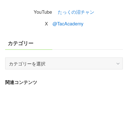
YouTube
たっくの沼チャン
X
@TacAcademy
カテゴリー
カ
テ
ゴ
リ
関連コンテンツ
ー