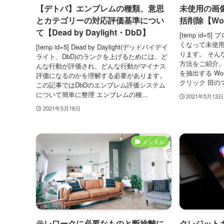
【デトバ】エンブレムの種類、意思
未使用の画像
とカテゴリーの対応評価基準につい
括削除【Wor
て【Dead by Daylight・DbD】
[temp id=
くなって未使
[temp id=5] Dead by Daylight(デッドバイデイ
ります。 そん
ライト、DbD)のランクを上げるためには、ど
方法をご紹介。
んな行動が評価され、どんな行動がマイナス
を抽出する Wor
評価になるのかを理解する必要があります。
クリック 田のマ
この記事ではDbDのエンブレム評価システム
について簡単に整理 エンブレムの種...
2021年5月13日
2021年5月16日
メンタル
テレワークに必要なものと断捨離に
クレジット