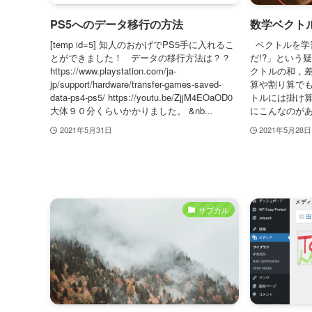
PS5へのデータ移行の方法
数学ベクト
[temp id=5] 知人のおかげでPS5手に入れるこ
ベクトルを学
とができました！ データの移行方法は？？
だ!?」という
https://www.playstation.com/ja-
クトルの和，
jp/support/hardware/transfer-games-saved-
算や割り算でも
data-ps4-ps5/ https://youtu.be/ZjjM4EOaOD0
トルには掛け算
大体９０分くらいかかりました。 &nb...
にこんなのがある
2021年5月31日
2021年5月28日
サブカル