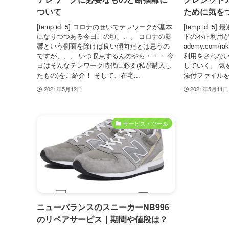
ついて
ために気を
[temp id=5] コロナのせいでテレワークが基本
[temp id=
になりつつある今日この頃、、、 コロナの影
ドの不正利用があった
響という側面を除けば良い傾向だとは思うの
ademy.com/
ですが、、、 いつ収束するんのやら・・・ 今
利用をされな
日はそんなテレワーク時代に必要(私が購入し
していく。 気
たもの)をご紹介！ そして、在宅...
添付ファイルを
2021年5月12日
2021年5月11日
サービス・ツール
ニューバランスのスニーカーNB996
のリペアサービス｜期間や値段は？