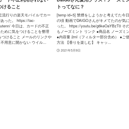
つけること
トってなに？
5] 最近流行りの楽天モバイルでカー
[temp id=5] 禁煙をしようかと考えてた今
。 https://tac-
の頃 動画でDAIGOさんがキメてたのが気
rakutenn/ 今日は、カードの不正
った。 https://youtu.be/g6keOaYBzT0 
いために気をつけることを整理
もノーズミント リンク ●商品名 ノーズミ
をつけること メールのリンクや
●内容量 2ml（フィルター部分含め） ●ご
不用意に開かない ウイル...
方法 【香りを楽しむ】 キャッ...
2021年5月9日