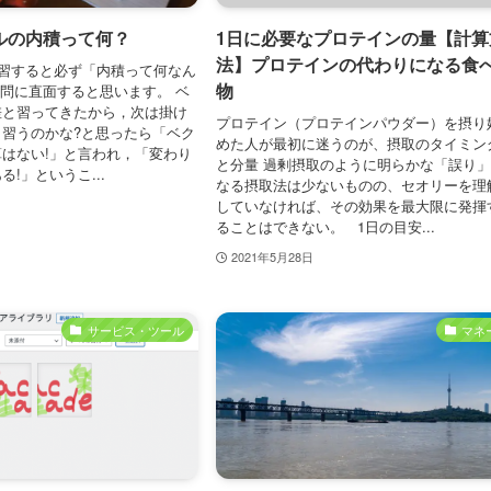
ルの内積って何？
1日に必要なプロテインの量【計算
法】プロテインの代わりになる食
習すると必ず「内積って何なん
物
疑問に直面すると思います。 ベ
差と習ってきたから，次は掛け
プロテイン（プロテインパウダー）を摂り
習うのかな?と思ったら「ベク
めた人が最初に迷うのが、摂取のタイミン
はない!」と言われ，「変わり
と分量 過剰摂取のように明らかな「誤り
!」というこ...
なる摂取法は少ないものの、セオリーを理
していなければ、その効果を最大限に発揮
ることはできない。 1日の目安...
2021年5月28日
サービス・ツール
マネ