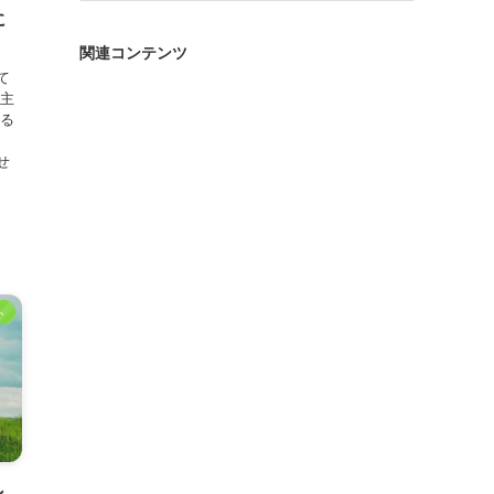
ゴ
に
リ
関連コンテンツ
ー
て
売主
売る
せ
ト
ン