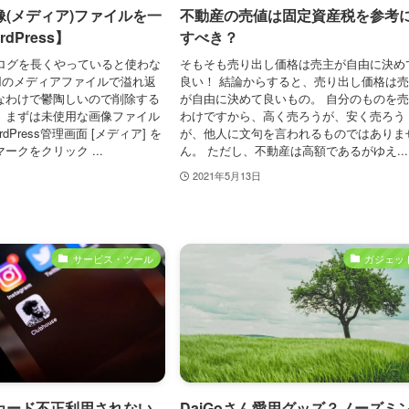
(メディア)ファイルを一
不動産の売値は固定資産税を参考
dPress】
すべき？
5] ブログを長くやっていると使わな
そもそも売り出し価格は売主が自由に決め
用のメディアファイルで溢れ返
良い！ 結論からすると、売り出し価格は
なわけで鬱陶しいので削除する
が自由に決めて良いもの。 自分のものを
 まずは未使用な画像ファイル
わけですから、高く売ろうが、安く売ろう
dPress管理画面 [メディア] を
が、他人に文句を言われるものではありま
ークをクリック ...
ん。 ただし、不動産は高額であるがゆえ...
2021年5月13日
サービス・ツール
ガジェッ
カード不正利用されない
DaiGoさん愛用グッズ？ノーズミ