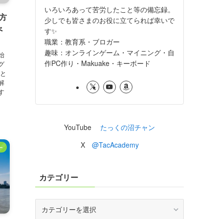
いろいろあって苦労したこと等の備忘録。
方
少しでも皆さまのお役に立てられば幸いで
べ
す✨
職業：教育系・ブロガー
趣味：オンラインゲーム・マイニング・自
始
作PC作り・Makuake・キーボード
グ
」と
解
す
YouTube
たっくの沼チャン
X
@TacAcademy
ー
カテゴリー
カ
テ