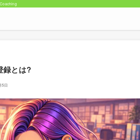
oaching
登録とは?
月5日