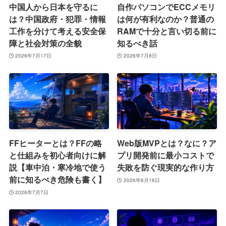
中国人から日本を守るに
自作パソコンでECCメモリ
は？中国政府・犯罪・情報
は何が有利なのか？普通の
工作を分けて考える安全保
RAMで十分と言い切る前に
障と社会対策の全貌
知るべき話
2026年7月17日
2026年7月8日
FFヒーターとは？FFの略
Web版MVPとは？なに？ア
と仕組みを初心者向けに解
プリ開発前に最小コストで
説【車中泊・寒冷地で使う
失敗を防ぐ現実的な作り方
前に知るべき危険も書く】
2026年6月16日
2026年7月7日