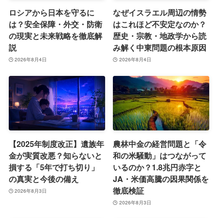
ロシアから日本を守るに
なぜイスラエル周辺の情勢
は？安全保障・外交・防衛
はこれほど不安定なのか？
の現実と未来戦略を徹底解
歴史・宗教・地政学から読
説
み解く中東問題の根本原因
2026年8月4日
2026年8月4日
【2025年制度改正】遺族年
農林中金の経営問題と「令
金が実質改悪？知らないと
和の米騒動」はつながって
損する「5年で打ち切り」
いるのか？1.8兆円赤字と
の真実と今後の備え
JA・米価高騰の因果関係を
徹底検証
2026年8月3日
2026年8月3日