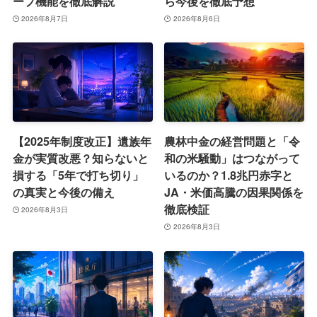
ープ機能を徹底解説
ら今後を徹底予想
2026年8月7日
2026年8月6日
【2025年制度改正】遺族年
農林中金の経営問題と「令
金が実質改悪？知らないと
和の米騒動」はつながって
損する「5年で打ち切り」
いるのか？1.8兆円赤字と
の真実と今後の備え
JA・米価高騰の因果関係を
徹底検証
2026年8月3日
2026年8月3日