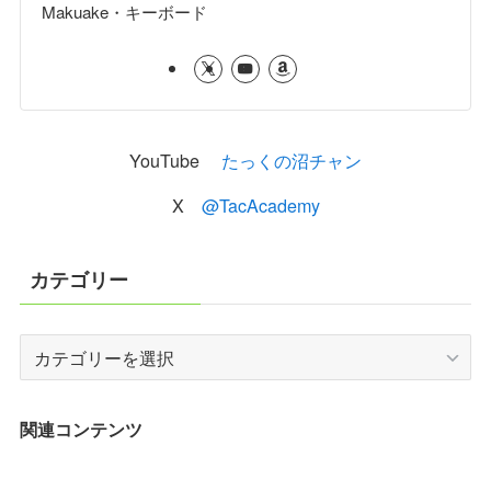
Makuake・キーボード
YouTube
たっくの沼チャン
X
@TacAcademy
カテゴリー
カ
テ
ゴ
リ
関連コンテンツ
ー