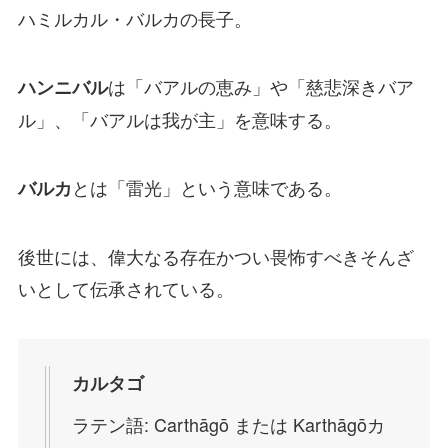
ハミルカル・バルカの長子。
は「バアルの恵み」や「慈悲深きバア
ハンニバル
ル」、「バアルは我が主」を意味する。
とは「雷光」という意味である。
バルカ
後世には、偉大なる存在かつい畏怖すべきそんざ
いとして伝承されている。
カルタゴ
ラテン語:
Carthāgō
または
Karthāgō
カ