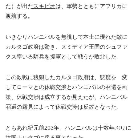
た）が出た
スキピオ
は、軍勢とともにアフリカに
渡航する。
いきなりハンニバルを無視して本土に現れた敵に
カルタゴ政府は驚き、ヌミディア王国のシュファ
クス率いる騎兵を援軍として戦うが敗北した。
この敗戦に狼狽したカルタゴ政府は、態度を一変
してローマとの休戦交渉とハンニバルの召還を画
策、休戦交渉は成立するか見えたが、ハンニバル
召還の露見によって休戦交渉は反故となった。
ともあれ紀元前203年、ハンニバルは十数年ぶりに
故国カルタゴに戻る事となった。