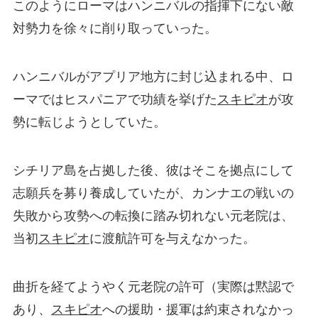
このようにローマはハンニバルの指揮下にない敵
対勢力を徐々に削り取っていった。
ハンニバルがアプリア地方に封じ込まれる中、ロ
ーマではヒスパニアで功績を挙げた
スキピオ
が攻
勢に転じようとしていた。
シチリア島を占拠した後、彼はそこを拠点にして
志願兵を募り養成していたが、カンナエの戦いの
失敗から攻勢への転換に踏み切れない元老院は、
当初
スキピオ
に渡航許可を与えなかった。
曲折を経てようやく元老院の許可（実際は黙認で
あり、
スキピオ
への援助・援軍は約束されなかっ