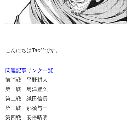
こんにちはTac^^です。
関連記事リンク一覧
前哨戦 平野耕太
第一戦 島津豊久
第二戦 織田信長
第三戦 那須与一
第四戦 安倍晴明