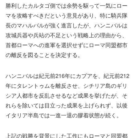
勝利したカルタゴ側では余勢を駆って一気にロー
マを攻略すべきだという意見があり、特に騎兵隊
長のマハルバルが強く進言したが、ハンニバルは
攻城兵器や兵站の不足という戦略上の理由から、
首都ローマへの進軍を選択せずにローマ同盟都市
の離反を図ることを決定する。
ハンニバルは紀元前216年にカプアを、紀元前212
年にタレントゥムを離反させ、シチリア島のギリ
シア人都市を反乱させるなど成果を挙げたが、そ
れらを除いては目立った成果を上げられず、以後
イタリア半島では一進一退の膠着状態が続く。
上記の戦勝を背景にした工作にもローマと同盟都