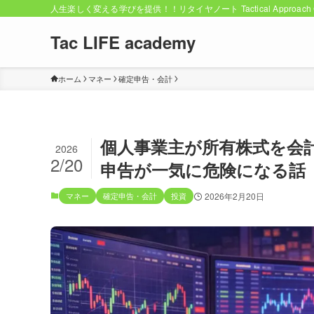
人生楽しく変える学びを提供！！リタイヤノート Tactical Approach C
Tac LIFE academy
ホーム
マネー
確定申告・会計
個人事業主が所有株式を会
2026
2/20
申告が一気に危険になる話
マネー
確定申告・会計
投資
2026年2月20日