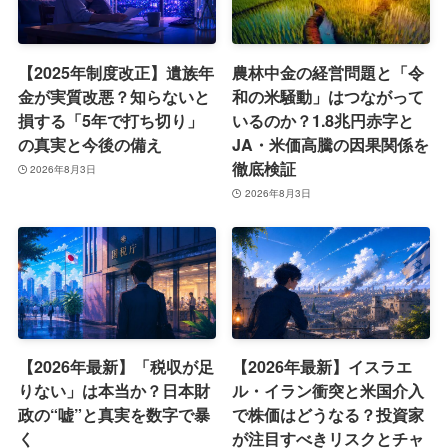
【2025年制度改正】遺族年
農林中金の経営問題と「令
金が実質改悪？知らないと
和の米騒動」はつながって
損する「5年で打ち切り」
いるのか？1.8兆円赤字と
の真実と今後の備え
JA・米価高騰の因果関係を
徹底検証
2026年8月3日
2026年8月3日
【2026年最新】「税収が足
【2026年最新】イスラエ
りない」は本当か？日本財
ル・イラン衝突と米国介入
政の“嘘”と真実を数字で暴
で株価はどうなる？投資家
く
が注目すべきリスクとチャ