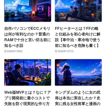
自作パソコンでECCメモリ
FFヒーターとは？FFの略
は何が有利なのか？普通の
と仕組みを初心者向けに解
RAMで十分と言い切る前に
説【車中泊・寒冷地で使う
知るべき話
前に知るべき危険も書く】
2026年7月8日
2026年7月7日
Web版MVPとは？なに？ア
キングダムのように女の武
プリ開発前に最小コストで
将は本当に実在したか？史
失敗を防ぐ現実的な作り方
実に残る女性将軍と漫画の