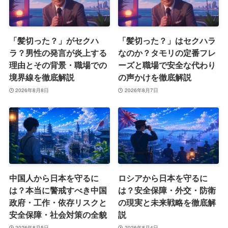
「髪切った？」がセクハ
「髪切った？」はセクハラ
ラ？男性の発言が炎上する
なのか？タモリの定番フレ
理由とその背景・職場での
ーズと職場で安全な代わり
境界線を徹底解説
の声かけを徹底解説
2026年8月8日
2026年8月7日
中国人から日本を守るに
ロシアから日本を守るに
は？本当に警戒すべき中国
は？安全保障・外交・防衛
政府・工作・依存リスクと
の現実と未来戦略を徹底解
安全保障・社会対策の全貌
説
2026年8月5日
2026年8月4日