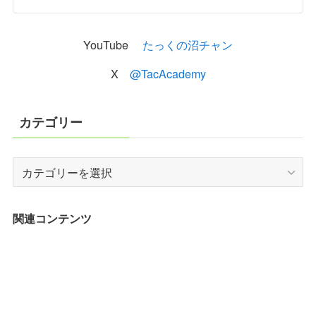
YouTube
たっくの沼チャン
X
@TacAcademy
カテゴリー
カ
テ
ゴ
リ
関連コンテンツ
ー