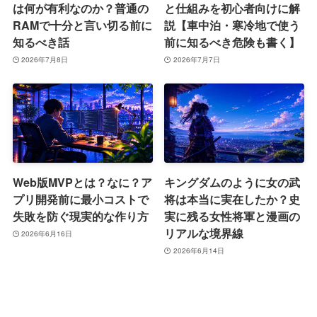
は何が有利なのか？普通の
と仕組みを初心者向けに解
RAMで十分と言い切る前に
説【車中泊・寒冷地で使う
知るべき話
前に知るべき危険も書く】
2026年7月8日
2026年7月7日
Web版MVPとは？なに？ア
キングダムのように女の武
プリ開発前に最小コストで
将は本当に実在したか？史
失敗を防ぐ現実的な作り方
実に残る女性将軍と漫画の
リアルな境界線
2026年6月16日
2026年6月14日