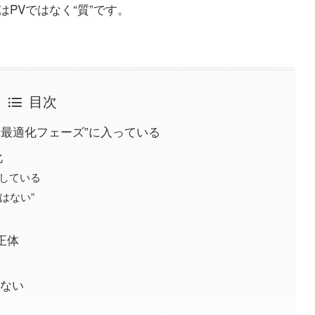
PVではなく“質”です。
目次
“最適化フェーズ”に入っている
化
上昇している
はない”
正体
はない