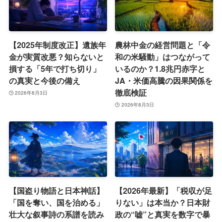
【2025年制度改正】遺族年
農林中金の経営問題と「令
金が実質改悪？知らないと
和の米騒動」はつながって
損する「5年で打ち切り」
いるのか？1.8兆円赤字と
の真実と今後の備え
JA・米価高騰の因果関係を
徹底検証
2026年8月3日
2026年8月3日
【国盗り物語と日本神話】
【2026年最新】「税収が足
「国を奪い、国を治める」
りない」は本当か？日本財
壮大な叙事詩の系譜を読み
政の“嘘”と真実を数字で暴