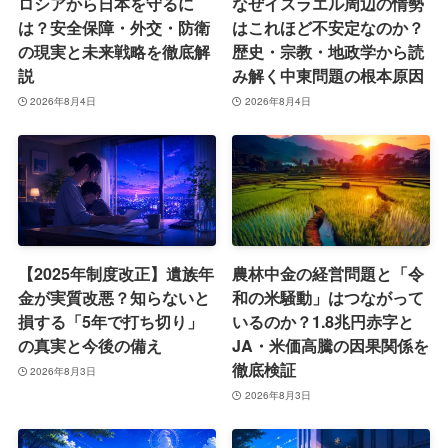
ロシアから日本を守るに
なぜイスラエル周辺の情勢
は？安全保障・外交・防衛
はこれほど不安定なのか？
の現実と未来戦略を徹底解
歴史・宗教・地政学から読
説
み解く中東問題の根本原因
2026年8月4日
2026年8月4日
【2025年制度改正】遺族年
農林中金の経営問題と「令
金が実質改悪？知らないと
和の米騒動」はつながって
損する「5年で打ち切り」
いるのか？1.8兆円赤字と
の真実と今後の備え
JA・米価高騰の因果関係を
徹底検証
2026年8月3日
2026年8月3日