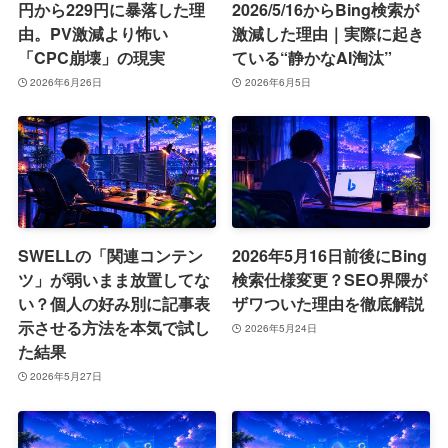
円から229円に暴落した理
2026/5/16からBing検索が
由。PV激減より怖い
激減した理由｜実際に起き
「CPC崩壊」の現実
ている“静かなAI淘汰”
2026年6月26日
2026年6月5日
SWELLの「関連コンテン
2026年5月16日前後にBing
ツ」が弱いまま放置してな
検索仕様変更？SEO界隈が
い？個人の好み別に記事表
ザワついた理由を徹底解説
示させる方法を本気で試し
2026年5月24日
た結果
2026年5月27日