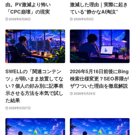
由。PV激減より怖い
激減した理由｜実際に起き
「CPC崩壊」の現実
ている“静かなAI淘汰”
2026年6月26日
2026年6月5日
SWELLの「関連コンテン
2026年5月16日前後にBing
ツ」が弱いまま放置してな
検索仕様変更？SEO界隈が
い？個人の好み別に記事表
ザワついた理由を徹底解説
示させる方法を本気で試し
2026年5月24日
た結果
2026年5月27日