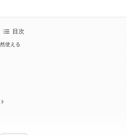
目次
当然使える
ット