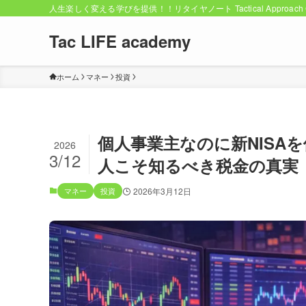
人生楽しく変える学びを提供！！リタイヤノート Tactical Approach C
Tac LIFE academy
ホーム
マネー
投資
個人事業主なのに新NISA
2026
3/12
人こそ知るべき税金の真実
マネー
投資
2026年3月12日