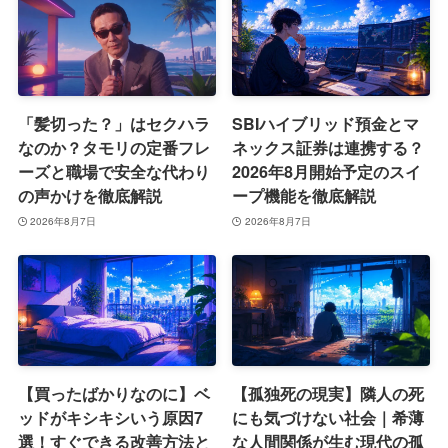
「髪切った？」はセクハラ
SBIハイブリッド預金とマ
なのか？タモリの定番フレ
ネックス証券は連携する？
ーズと職場で安全な代わり
2026年8月開始予定のスイ
の声かけを徹底解説
ープ機能を徹底解説
2026年8月7日
2026年8月7日
【買ったばかりなのに】ベ
【孤独死の現実】隣人の死
ッドがキシキシいう原因7
にも気づけない社会｜希薄
選！すぐできる改善方法と
な人間関係が生む現代の孤