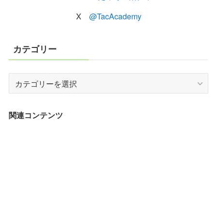
X
@TacAcademy
カテゴリー
カ
テ
ゴ
リ
関連コンテンツ
ー