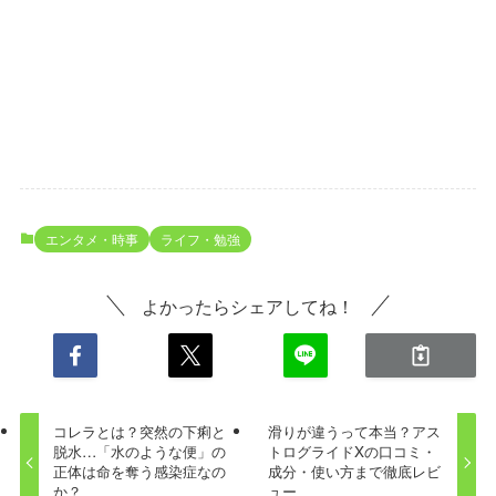
エンタメ・時事
ライフ・勉強
よかったらシェアしてね！
コレラとは？突然の下痢と
滑りが違うって本当？アス
脱水…「水のような便」の
トログライドXの口コミ・
正体は命を奪う感染症なの
成分・使い方まで徹底レビ
か？
ュー