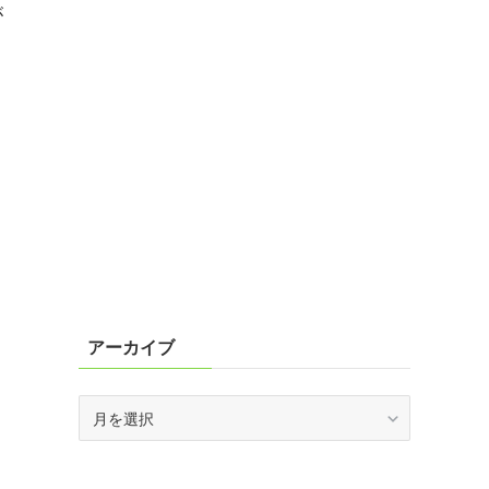
が
アーカイブ
ア
ー
カ
イ