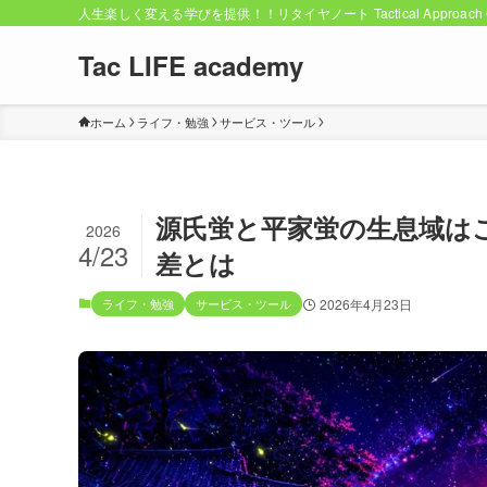
人生楽しく変える学びを提供！！リタイヤノート Tactical Approach C
Tac LIFE academy
ホーム
ライフ・勉強
サービス・ツール
源氏蛍と平家蛍の生息域は
2026
4/23
差とは
ライフ・勉強
サービス・ツール
2026年4月23日