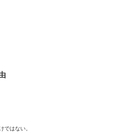
由
けではない。