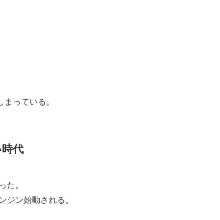
しまっている。
い時代
った。
ンジン始動される。