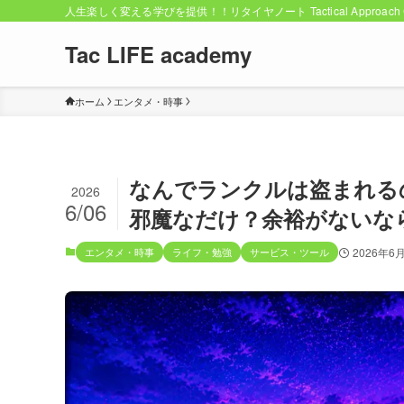
人生楽しく変える学びを提供！！リタイヤノート Tactical Approach C
Tac LIFE academy
ホーム
エンタメ・時事
なんでランクルは盗まれる
2026
6/06
邪魔なだけ？余裕がないな
エンタメ・時事
ライフ・勉強
サービス・ツール
2026年6