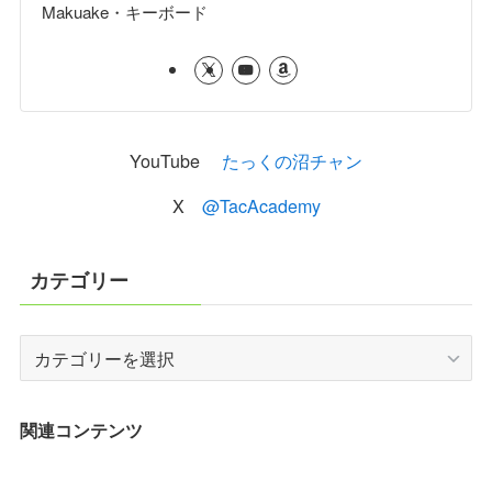
Makuake・キーボード
YouTube
たっくの沼チャン
X
@TacAcademy
カテゴリー
カ
テ
ゴ
リ
関連コンテンツ
ー