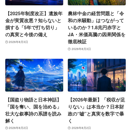
【2025年制度改正】遺族年
農林中金の経営問題と「令
金が実質改悪？知らないと
和の米騒動」はつながって
損する「5年で打ち切り」
いるのか？1.8兆円赤字と
の真実と今後の備え
JA・米価高騰の因果関係を
徹底検証
2026年8月3日
2026年8月3日
【国盗り物語と日本神話】
【2026年最新】「税収が足
「国を奪い、国を治める」
りない」は本当か？日本財
壮大な叙事詩の系譜を読み
政の“嘘”と真実を数字で暴
解く
く
2026年8月2日
2026年8月2日