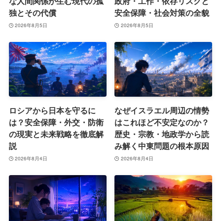
な人間関係が生む現代の孤
政府・工作・依存リスクと
独とその代償
安全保障・社会対策の全貌
2026年8月5日
2026年8月5日
ロシアから日本を守るに
なぜイスラエル周辺の情勢
は？安全保障・外交・防衛
はこれほど不安定なのか？
の現実と未来戦略を徹底解
歴史・宗教・地政学から読
説
み解く中東問題の根本原因
2026年8月4日
2026年8月4日