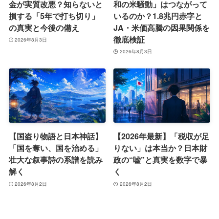
金が実質改悪？知らないと
和の米騒動」はつながって
損する「5年で打ち切り」
いるのか？1.8兆円赤字と
の真実と今後の備え
JA・米価高騰の因果関係を
徹底検証
2026年8月3日
2026年8月3日
【国盗り物語と日本神話】
【2026年最新】「税収が足
「国を奪い、国を治める」
りない」は本当か？日本財
壮大な叙事詩の系譜を読み
政の“嘘”と真実を数字で暴
解く
く
2026年8月2日
2026年8月2日