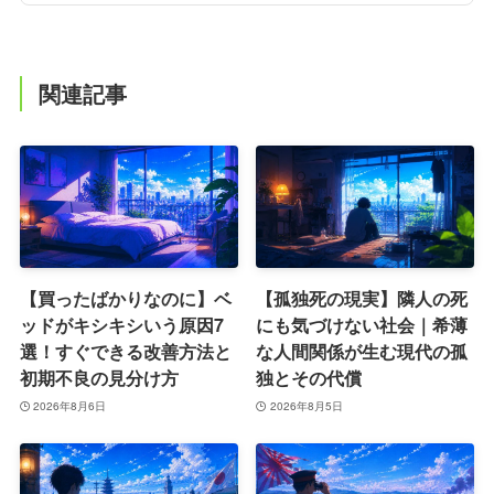
関連記事
【買ったばかりなのに】ベ
【孤独死の現実】隣人の死
ッドがキシキシいう原因7
にも気づけない社会｜希薄
選！すぐできる改善方法と
な人間関係が生む現代の孤
初期不良の見分け方
独とその代償
2026年8月6日
2026年8月5日