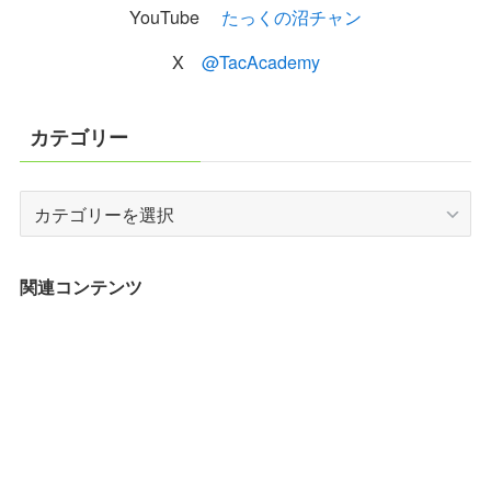
YouTube
たっくの沼チャン
X
@TacAcademy
カテゴリー
カ
テ
ゴ
リ
関連コンテンツ
ー