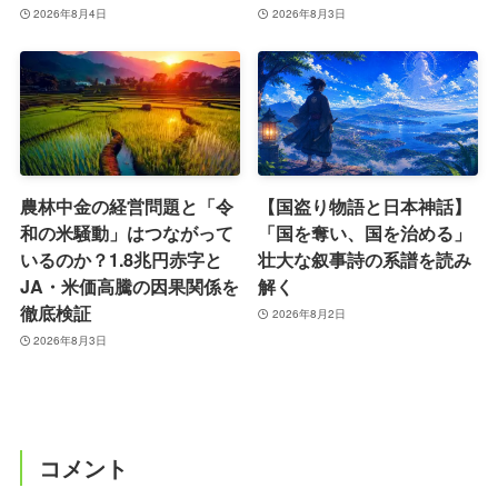
2026年8月4日
2026年8月3日
農林中金の経営問題と「令
【国盗り物語と日本神話】
和の米騒動」はつながって
「国を奪い、国を治める」
いるのか？1.8兆円赤字と
壮大な叙事詩の系譜を読み
JA・米価高騰の因果関係を
解く
徹底検証
2026年8月2日
2026年8月3日
コメント