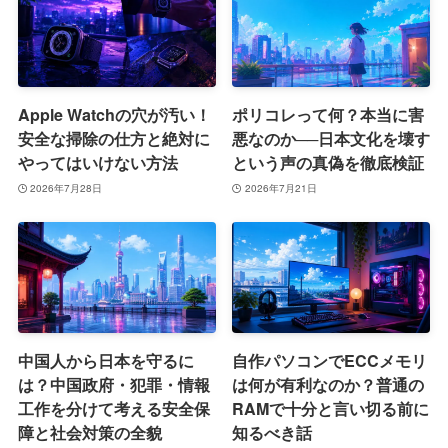
Apple Watchの穴が汚い！
ポリコレって何？本当に害
安全な掃除の仕方と絶対に
悪なのか──日本文化を壊す
やってはいけない方法
という声の真偽を徹底検証
2026年7月28日
2026年7月21日
中国人から日本を守るに
自作パソコンでECCメモリ
は？中国政府・犯罪・情報
は何が有利なのか？普通の
工作を分けて考える安全保
RAMで十分と言い切る前に
障と社会対策の全貌
知るべき話