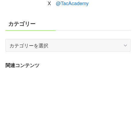
X
@TacAcademy
カテゴリー
カ
テ
ゴ
リ
関連コンテンツ
ー