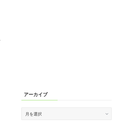
何
アーカイブ
ア
ー
カ
イ