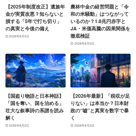
【2025年制度改正】遺族年
農林中金の経営問題と「令
金が実質改悪？知らないと
和の米騒動」はつながって
損する「5年で打ち切り」
いるのか？1.8兆円赤字と
の真実と今後の備え
JA・米価高騰の因果関係を
徹底検証
2026年8月3日
2026年8月3日
【国盗り物語と日本神話】
【2026年最新】「税収が足
「国を奪い、国を治める」
りない」は本当か？日本財
壮大な叙事詩の系譜を読み
政の“嘘”と真実を数字で暴
解く
く
2026年8月2日
2026年8月2日