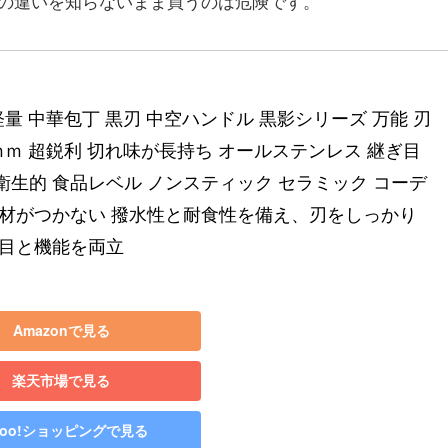
の違いを知らないまま買うのは危険です。
P 軽量 中華包丁 黒刃 中空ハンドル 黒影シリーズ 万能 刃
ｍｍ 超鋭利 切れ味が長持ち オールステンレス 継ぎ目
衛生的 食品レベル ノンスティック セラミック コーデ
食材がつかない 撥水性と耐食性を備え、刃をしっかり
た目と機能を両立
Amazonで見る
楽天市場で見る
hoo!ショッピングで見る