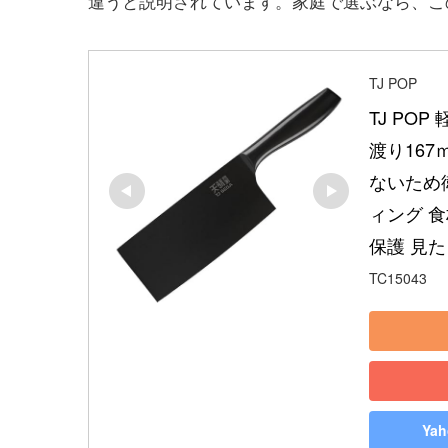
違うと説明されています。家庭で選ぶなら、こ
TJ POP
TJ PO
渡り167
ないため
ィング 
保護 見
TC15043
Ya