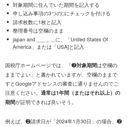
対象期間に住んでいた期間を記入する
申し込み事項の3つの□にチェックを付ける
請求枚数に1枚と記入
整理番号は空欄のまま
japan and ___＿＿に、「United States Of
America」または「USA]と記入
国税庁ホームページでは、「❼
は空欄の
対象期間
ままでよい」と書かれていますが、空欄のままで
すとGoogleアドセンスの審査に通りませんのでご
注意ください。
通常は1年間（またはそれ以上）の
が証明できれば良いそう。
期間
例えば、❷請求日が「2024年1月30日」の場合、❼