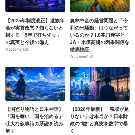
【2025年制度改正】遺族年
農林中金の経営問題と「令
金が実質改悪？知らないと
和の米騒動」はつながって
損する「5年で打ち切り」
いるのか？1.8兆円赤字と
の真実と今後の備え
JA・米価高騰の因果関係を
徹底検証
2026年8月3日
2026年8月3日
【国盗り物語と日本神話】
【2026年最新】「税収が足
「国を奪い、国を治める」
りない」は本当か？日本財
壮大な叙事詩の系譜を読み
政の“嘘”と真実を数字で暴
解く
く