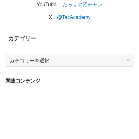
YouTube
たっくの沼チャン
X
@TacAcademy
カテゴリー
カ
テ
ゴ
リ
関連コンテンツ
ー