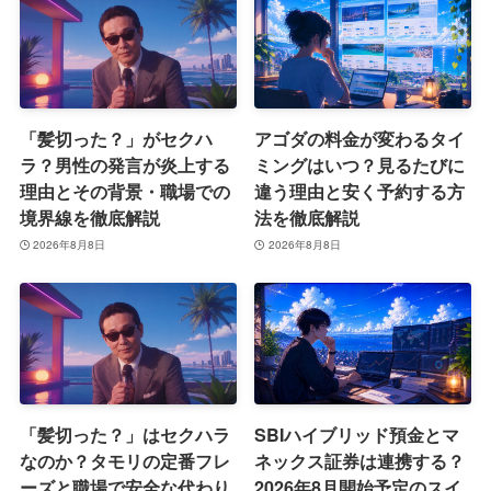
「髪切った？」がセクハ
アゴダの料金が変わるタイ
ラ？男性の発言が炎上する
ミングはいつ？見るたびに
理由とその背景・職場での
違う理由と安く予約する方
境界線を徹底解説
法を徹底解説
2026年8月8日
2026年8月8日
「髪切った？」はセクハラ
SBIハイブリッド預金とマ
なのか？タモリの定番フレ
ネックス証券は連携する？
ーズと職場で安全な代わり
2026年8月開始予定のスイ