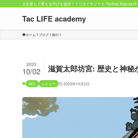
人生楽しく変える学びを提供！！リタイヤノート Tactical Approach C
Tac LIFE academy
ホーム
ブログ
旅行
2023
滋賀太郎坊宮: 歴史と神
10/02
旅行
レビュー
2023年10月2日