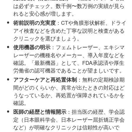
は必ずチェック。数千例〜数万例の実績が見ら
れると安心感が増します。
：CTや角膜形状解析、ドライ
術前説明の充実度
アイ検査などを含めた丁寧な説明と検査がある
クリニックを選びましょう。
：フェムトレーザー、エキシマ
使用機器の明示
レーザーの機種名やメーカー、導入年度などを
確認。「最新機器」として、FDA承認済や厚生
労働省の認可機器であることが望ましいです。
：無料の定期検診期
アフターケアと再処置体制
間がどのくらいか、異常が出たときの対応はど
うなっているか、再処置が保障されているかを
確認。
：担当医の経歴、学会認
医師の経歴と情報開示
定（日本眼科学会、日本レーザー屈折矯正学会
など）が明確なクリニックは信頼性が高いで