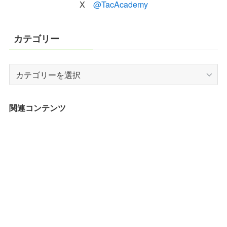
X
@TacAcademy
カテゴリー
カ
テ
ゴ
リ
関連コンテンツ
ー