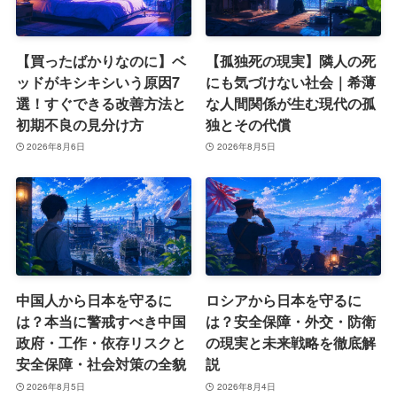
【買ったばかりなのに】ベ
【孤独死の現実】隣人の死
ッドがキシキシいう原因7
にも気づけない社会｜希薄
選！すぐできる改善方法と
な人間関係が生む現代の孤
初期不良の見分け方
独とその代償
2026年8月6日
2026年8月5日
中国人から日本を守るに
ロシアから日本を守るに
は？本当に警戒すべき中国
は？安全保障・外交・防衛
政府・工作・依存リスクと
の現実と未来戦略を徹底解
安全保障・社会対策の全貌
説
2026年8月5日
2026年8月4日