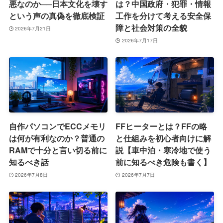
悪なのか──日本文化を壊す
は？中国政府・犯罪・情報
という声の真偽を徹底検証
工作を分けて考える安全保
障と社会対策の全貌
2026年7月21日
2026年7月17日
自作パソコンでECCメモリ
FFヒーターとは？FFの略
は何が有利なのか？普通の
と仕組みを初心者向けに解
RAMで十分と言い切る前に
説【車中泊・寒冷地で使う
知るべき話
前に知るべき危険も書く】
2026年7月8日
2026年7月7日