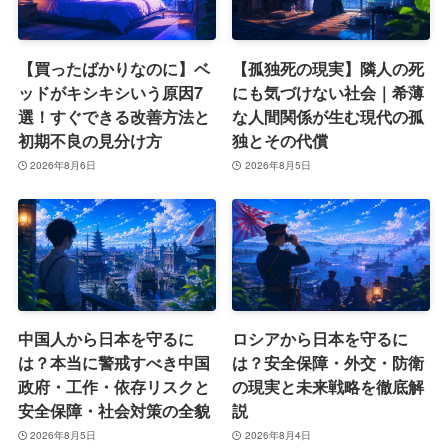
【買ったばかりなのに】ベ
【孤独死の現実】隣人の死
ッドがキシキシいう原因7
にも気づけない社会｜希薄
選！すぐできる改善方法と
な人間関係が生む現代の孤
初期不良の見分け方
独とその代償
2026年8月6日
2026年8月5日
中国人から日本を守るに
ロシアから日本を守るに
は？本当に警戒すべき中国
は？安全保障・外交・防衛
政府・工作・依存リスクと
の現実と未来戦略を徹底解
安全保障・社会対策の全貌
説
2026年8月5日
2026年8月4日