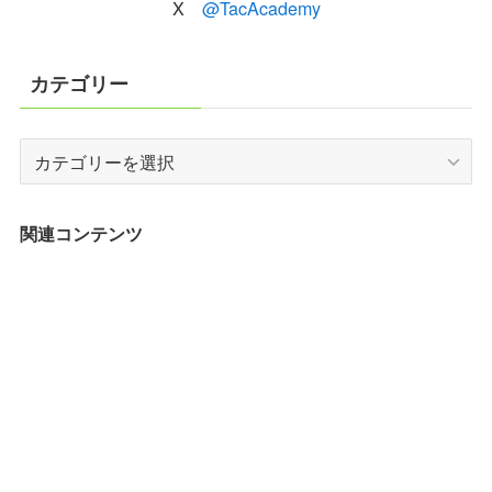
X
@TacAcademy
カテゴリー
カ
テ
ゴ
リ
関連コンテンツ
ー