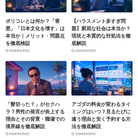
ポリコレとは何か？「害
【ハラスメント多すぎ問
悪」「日本文化を壊す」は
題】窮屈な社会は本当か？
本当か｜メリット・問題点
現状と本質的な対処法を徹
を徹底検証
底解説
2026年8月9日
2026年8月9日
「髪切った？」がセクハ
アゴダの料金が変わるタイ
ラ？男性の発言が炎上する
ミングはいつ？見るたびに
理由とその背景・職場での
違う理由と安く予約する方
境界線を徹底解説
法を徹底解説
2026年8月8日
2026年8月8日