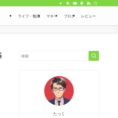
ライフ・勉強
マネー
ブログ
レビュー
基
う
たっく