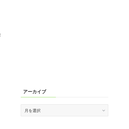
審
アーカイブ
ア
ー
カ
イ