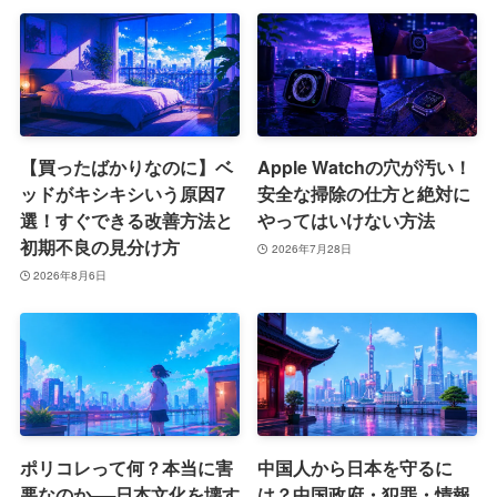
【買ったばかりなのに】ベ
Apple Watchの穴が汚い！
ッドがキシキシいう原因7
安全な掃除の仕方と絶対に
選！すぐできる改善方法と
やってはいけない方法
初期不良の見分け方
2026年7月28日
2026年8月6日
ポリコレって何？本当に害
中国人から日本を守るに
悪なのか──日本文化を壊す
は？中国政府・犯罪・情報