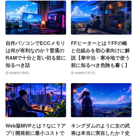
自作パソコンでECCメモリ
FFヒーターとは？FFの略
は何が有利なのか？普通の
と仕組みを初心者向けに解
RAMで十分と言い切る前に
説【車中泊・寒冷地で使う
知るべき話
前に知るべき危険も書く】
2026年7月8日
2026年7月7日
Web版MVPとは？なに？ア
キングダムのように女の武
プリ開発前に最小コストで
将は本当に実在したか？史