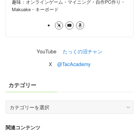
趣味：オンラインゲーム・マイニング・自作PC作り・
Makuake・キーボード
YouTube
たっくの沼チャン
X
@TacAcademy
カテゴリー
カ
テ
ゴ
リ
関連コンテンツ
ー