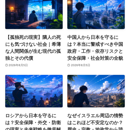
【孤独死の現実】隣人の死
中国人から日本を守るに
にも気づけない社会｜希薄
は？本当に警戒すべき中国
な人間関係が生む現代の孤
政府・工作・依存リスクと
独とその代償
安全保障・社会対策の全貌
2026年8月5日
2026年8月5日
ロシアから日本を守るに
なぜイスラエル周辺の情勢
は？安全保障・外交・防衛
はこれほど不安定なのか？
の現実と未来戦略を徹底解
歴史・宗教・地政学から読