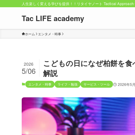
人生楽しく変える学びを提供！！リタイヤノート Tactical Approach C
Tac LIFE academy
ホーム
エンタメ・時事
こどもの日になぜ柏餅を食
2026
5/06
解説
エンタメ・時事
ライフ・勉強
サービス・ツール
2026年5