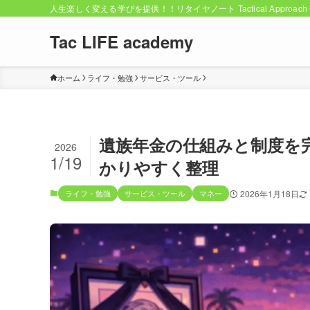
人生楽しく変える学びを提供！！リタイヤノート Tactical Approach C
Tac LIFE academy
ホーム
ライフ・勉強
サービス・ツール
遺族年金の仕組みと制度を
2026
1/19
かりやすく整理
ライフ・勉強
サービス・ツール
マネー
2026年1月18日