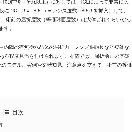
10D前後～それ以上）に対しては、ICLによって非常に大
CL D = –8.5”（＝レンズ度数 −8.5D を挿入）して、
ると、術前の屈折度数（等価球面度数）は大体どれくらいだっ
ます。
白内障の有無や水晶体の屈折力、レンズ眼軸長など複雑な
ある程度見当を付けられます。本稿では、屈折矯正の基礎
変化のモデル、実例や文献知見、注意点を交えて、術前の等価
目次
理