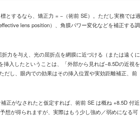
目標とするなら、矯正力 = −（術前 SE）。ただし実務では
ive lens position）、角膜パワー変化などを補正する調
の屈折力を与え、光の屈折点を網膜に近づける（または遠くに
.5 を挿入したということは、「外部から見れば−8.5Dの近視を
ただし、眼内での効果はその挿入位置や実効距離補正、前
正がなされたと仮定すれば、術前 SE は概ね +8.5D 付近
う単純予想が得られますが、実際はもう少し強め／弱めになる可