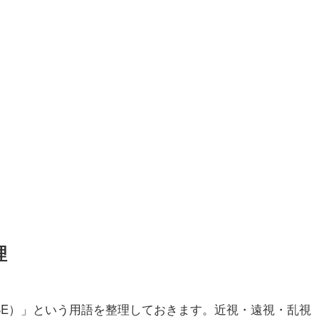
理
lent, SE）」という用語を整理しておきます。近視・遠視・乱視