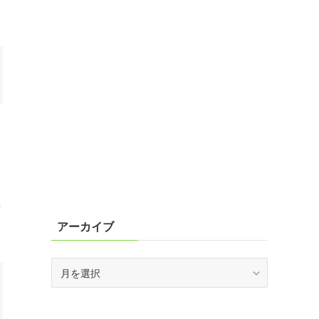
善
アーカイブ
ア
ー
カ
イ