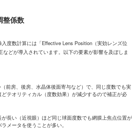
調整係数
算には「Effective Lens Position（実効レンズ位
補正などが導入されています。以下の要素が影響を及ぼしま
か（前房、後房、水晶体後面寄与など）で、同じ度数でも実
ほどテオリティカル（度数効果）が減少するので補正が必
が長い（近視眼）ほど同じ球面度数でも網膜上焦点位置が
パラメータを使うことが多い。