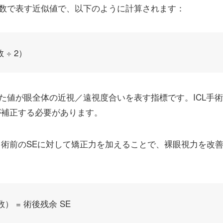
数で表す近似値で、以下のように計算されます：
 ÷ 2）
た値が眼全体の近視／遠視度合いを表す指標です。ICL手術
が補正する必要があります。
では、術前のSEに対して矯正力を加えることで、裸眼視力を改
） = 術後残余 SE