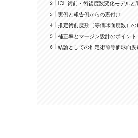
ICL 術前・術後度数変化モデルと
実例と報告例からの裏付け
推定術前度数（等価球面度数）の
補正率とマージン設計のポイント
結論としての推定術前等価球面度