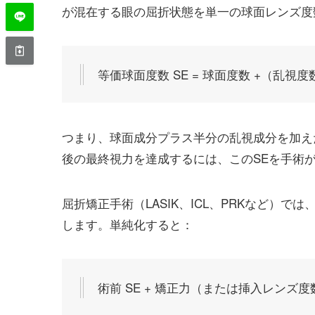
が混在する眼の屈折状態を単一の球面レンズ度
等価球面度数 SE = 球面度数 +（乱視度数
つまり、球面成分プラス半分の乱視成分を加え
後の最終視力を達成するには、このSEを手術
屈折矯正手術（LASIK、ICL、PRKなど）
します。単純化すると：
術前 SE + 矯正力（または挿入レンズ度数