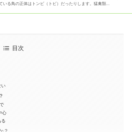
ている鳥の正体はトンビ（トビ）だったりします。猛禽類...
目次
ない
？
で
中心
ある
か？