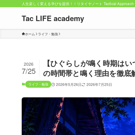
人生楽しく変える学びを提供！！リタイヤノート Tactical Approach C
Tac LIFE academy
ホーム
ライフ・勉強
【ひぐらしが鳴く時期はい
2026
7/25
の時間帯と鳴く理由を徹底
ライフ・勉強
2026年5月26日
2026年7月25日