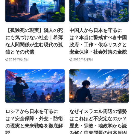
【孤独死の現実】隣人の死
中国人から日本を守るに
にも気づけない社会｜希薄
は？本当に警戒すべき中国
な人間関係が生む現代の孤
政府・工作・依存リスクと
独とその代償
安全保障・社会対策の全貌
2026年8月5日
2026年8月5日
ロシアから日本を守るに
なぜイスラエル周辺の情勢
は？安全保障・外交・防衛
はこれほど不安定なのか？
の現実と未来戦略を徹底解
歴史・宗教・地政学から読
説
み解く中東問題の根本原因