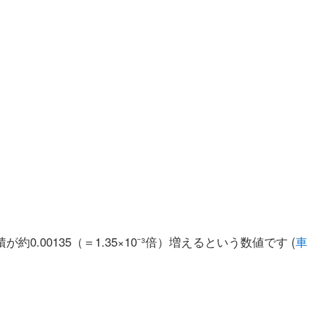
.00135（＝1.35×10⁻³倍）増えるという数値です (
車