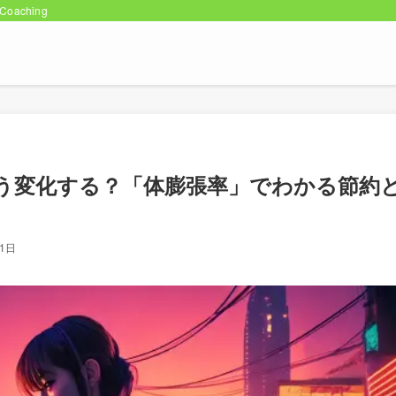
oaching
う変化する？「体膨張率」でわかる節約
月1日