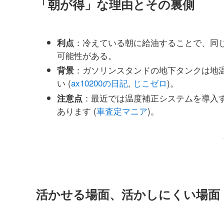
「朝が得」な理由とその裏側
：冷えている朝に給油することで、同じ
利点
可能性がある。
：ガソリンスタンドの地下タンクは地
背景
い (
ax10200の日記
,
じこゼロ
)。
：最近では温度補正システムを導入す
注意点
あります (
車査定マニア
)。
活かせる場面、活かしにくい場面