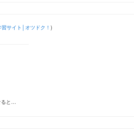
学習サイト│オツドク！
)
なると…