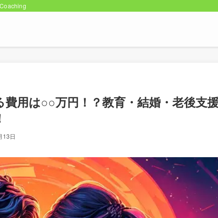
oaching
る費用は○○万円！？教育・結婚・老後支
！
月13日