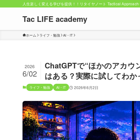
人生楽しく変える学びを提供！！リタイヤノート Tactical Approach C
Tac LIFE academy
ホーム
ライフ・勉強
AI・IT
ChatGPTで“ほかのア
2026
6/02
はある？実際に試してわか
ライフ・勉強
AI・IT
2026年6月2日